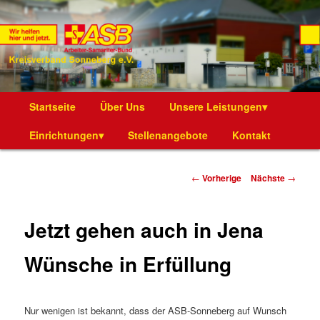
Die Webseite des ASB Kreisverband Sonneberg e.V.
ASB Kreisverband Sonneberg e.V.
Hauptmenü
Startseite
Zum
Über Uns
Unsere Leistungen▾
Einrichtungen▾
Inhalt
Stellenangebote
Kontakt
wechseln
Artikelnavigation
←
Vorherige
Nächste
→
Jetzt gehen auch in Jena
Wünsche in Erfüllung
Nur wenigen ist bekannt, dass der ASB-Sonneberg auf Wunsch