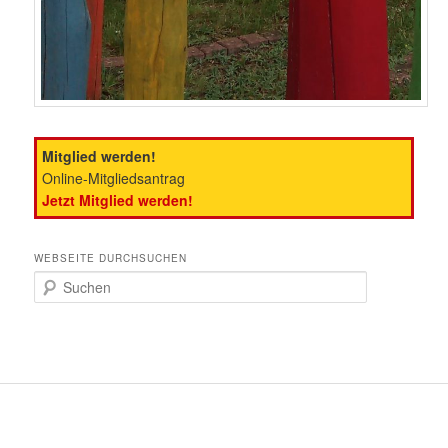
Mitglied werden!
Online-Mitgliedsantrag
Jetzt Mitglied werden!
WEBSEITE DURCHSUCHEN
S
u
c
h
e
n