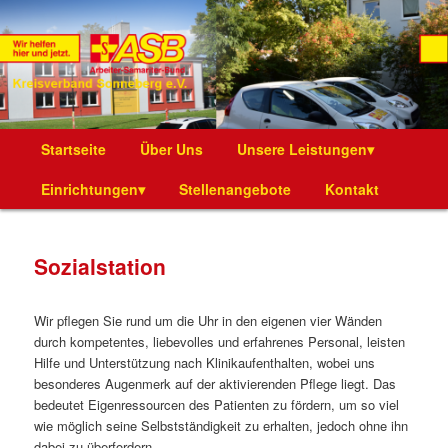
Die Webseite des ASB Kreisverband Sonneberg e.V.
ASB Kreisverband Sonneberg e.V.
Hauptmenü
Startseite
Zum
Über Uns
Unsere Leistungen▾
Einrichtungen▾
Inhalt
Stellenangebote
Kontakt
wechseln
Sozialstation
Wir pflegen Sie rund um die Uhr in den eigenen vier Wänden
durch kompetentes, liebevolles und erfahrenes Personal, leisten
Hilfe und Unterstützung nach Klinikaufenthalten, wobei uns
besonderes Augenmerk auf der aktivierenden Pflege liegt. Das
bedeutet Eigenressourcen des Patienten zu fördern, um so viel
wie möglich seine Selbstständigkeit zu erhalten, jedoch ohne ihn
dabei zu überfordern.