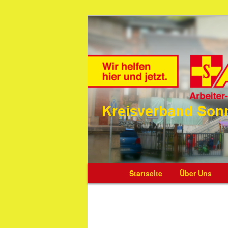
Die Webseite des ASB Kreisve
ASB Kreisver
Hauptmenü
Startseite
Zum
Über Uns
Inhalt
wechseln