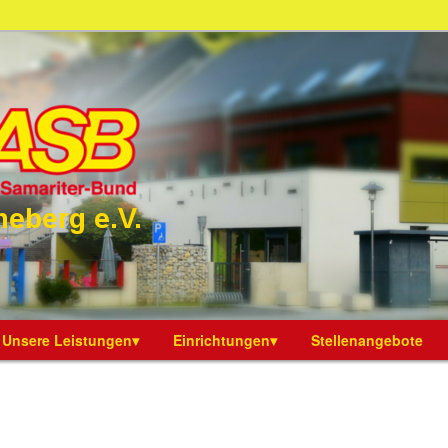
rband Sonneberg e.V.
band Sonneberg e.V.
Unsere Leistungen▾
Einrichtungen▾
Stellenangebote